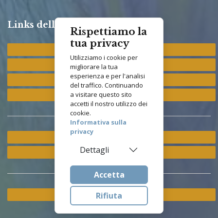
Links della Congregazione
Rispettiamo la
tua privacy
Provincia "St. Francis"
Utilizziamo i cookie per
Provincia "M. Immacolata"
migliorare la tua
esperienza e per l'analisi
Provincia "S. Antonio"
del traffico. Continuando
Provincia "S. Elisabetta"
a visitare questo sito
accetti il nostro utilizzo dei
cookie.
Informativa sulla
privacy
Ramo ETS
Dettagli
Istituto Asisium
Accetta
Cookie & Privacy Policy
Rifiuta