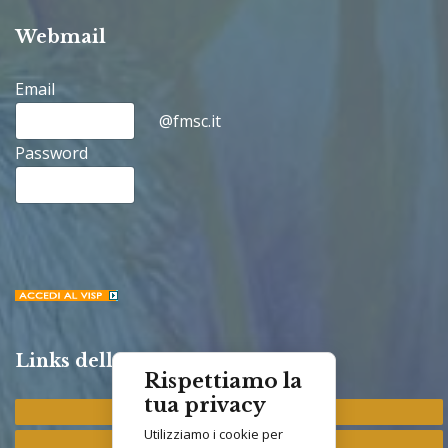
Webmail
Email
@fmsc.it
Password
Links della Congregazione
Rispettiamo la
tua privacy
Provincia "St. Francis"
Utilizziamo i cookie per
Provincia "M. Immacolata"