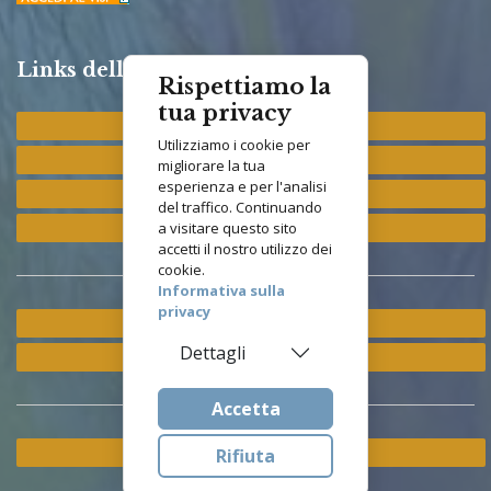
Links della Congregazione
Rispettiamo la
tua privacy
Provincia "St. Francis"
Utilizziamo i cookie per
Provincia "M. Immacolata"
migliorare la tua
esperienza e per l'analisi
Provincia "S. Antonio"
del traffico. Continuando
Provincia "S. Elisabetta"
a visitare questo sito
accetti il nostro utilizzo dei
cookie.
Informativa sulla
privacy
Ramo ETS
Dettagli
Istituto Asisium
Accetta
Cookie & Privacy Policy
Rifiuta