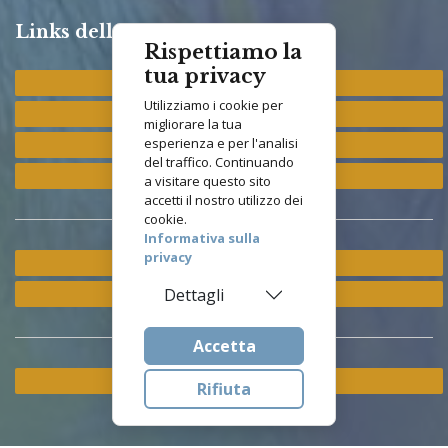
Links della Congregazione
Rispettiamo la
tua privacy
Provincia "St. Francis"
Utilizziamo i cookie per
Provincia "M. Immacolata"
migliorare la tua
esperienza e per l'analisi
Provincia "S. Antonio"
del traffico. Continuando
Provincia "S. Elisabetta"
a visitare questo sito
accetti il nostro utilizzo dei
cookie.
Informativa sulla
privacy
Ramo ETS
Istituto Asisium
Dettagli
Accetta
Cookie & Privacy Policy
Rifiuta