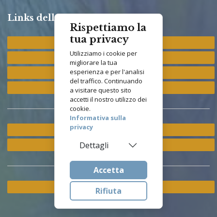
Links della Congregazione
Rispettiamo la
tua privacy
Provincia "St. Francis"
Utilizziamo i cookie per
Provincia "M. Immacolata"
migliorare la tua
esperienza e per l'analisi
Provincia "S. Antonio"
del traffico. Continuando
Provincia "S. Elisabetta"
a visitare questo sito
accetti il nostro utilizzo dei
cookie.
Informativa sulla
privacy
Ramo ETS
Istituto Asisium
Dettagli
Accetta
Cookie & Privacy Policy
Rifiuta