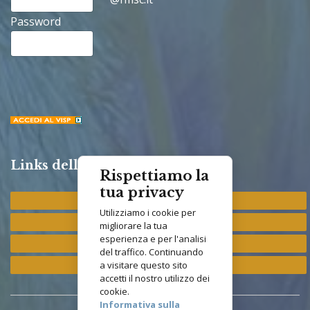
Password
Links della Congregazione
Rispettiamo la
tua privacy
Provincia "St. Francis"
Utilizziamo i cookie per
Provincia "M. Immacolata"
migliorare la tua
esperienza e per l'analisi
Provincia "S. Antonio"
del traffico. Continuando
Provincia "S. Elisabetta"
a visitare questo sito
accetti il nostro utilizzo dei
cookie.
Informativa sulla