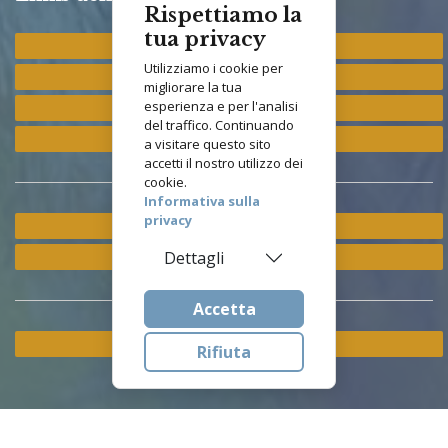
Rispettiamo la
tua privacy
Provincia "St. Francis"
Utilizziamo i cookie per
Provincia "M. Immacolata"
migliorare la tua
esperienza e per l'analisi
Provincia "S. Antonio"
del traffico. Continuando
Provincia "S. Elisabetta"
a visitare questo sito
accetti il nostro utilizzo dei
cookie.
Informativa sulla
privacy
Ramo ETS
Istituto Asisium
Dettagli
Accetta
Cookie & Privacy Policy
Rifiuta