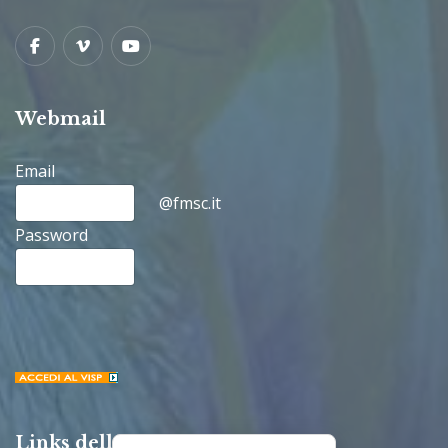
Facebook
Vimeo
Youtube
Webmail
Email
@fmsc.it
Password
Links della Congregazione