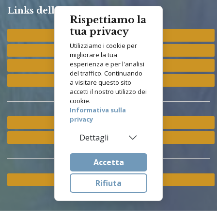
Links della Congregazione
Rispettiamo la
tua privacy
Provincia "St. Francis"
Utilizziamo i cookie per
Provincia "M. Immacolata"
migliorare la tua
esperienza e per l'analisi
Provincia "S. Antonio"
del traffico. Continuando
Provincia "S. Elisabetta"
a visitare questo sito
accetti il nostro utilizzo dei
cookie.
Informativa sulla
privacy
Ramo ETS
Dettagli
Istituto Asisium
Accetta
Cookie & Privacy Policy
Rifiuta