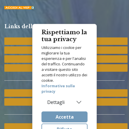
Links della Congregazione
Rispettiamo la
tua privacy
Provincia "St. Francis"
Utilizziamo i cookie per
Provincia "M. Immacolata"
migliorare la tua
esperienza e per l'analisi
Provincia "S. Antonio"
del traffico. Continuando
Provincia "S. Elisabetta"
a visitare questo sito
accetti il nostro utilizzo dei
cookie.
Informativa sulla
privacy
Ramo ETS
Istituto Asisium
Dettagli
Accetta
Cookie & Privacy Policy