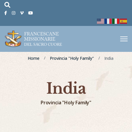
fas
fa-
Facebook
Instagram
Vimeo
Youtube
magnifying-
glass
Home
Provincia "Holy Family"
India
India
Provincia "Holy Family"