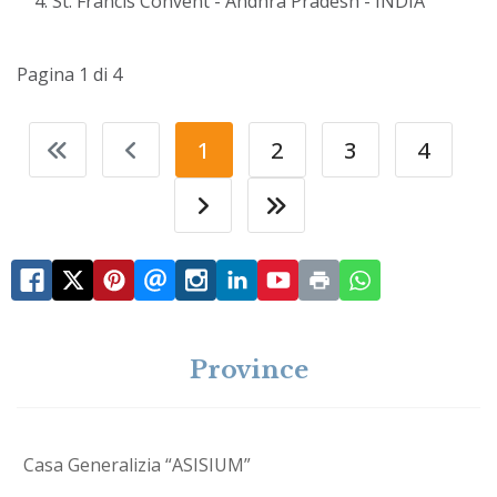
St. Francis Convent - Andhra Pradesh - INDIA
Pagina 1 di 4
1
2
3
4
Province
Casa Generalizia “ASISIUM”