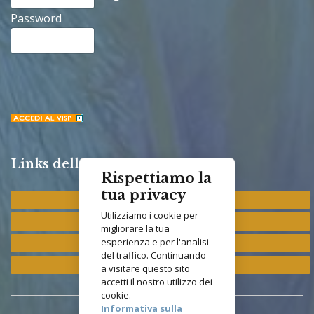
Password
Links della Congregazione
Rispettiamo la
tua privacy
Provincia "St. Francis"
Utilizziamo i cookie per
Provincia "M. Immacolata"
migliorare la tua
esperienza e per l'analisi
Provincia "S. Antonio"
del traffico. Continuando
Provincia "S. Elisabetta"
a visitare questo sito
accetti il nostro utilizzo dei
cookie.
Informativa sulla