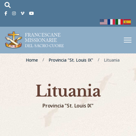
fas
fa-
Facebook
Instagram
Vimeo
Youtube
magnifying-
glass
Home
Provincia "St. Louis IX"
Lituania
Lituania
Provincia "St. Louis IX"