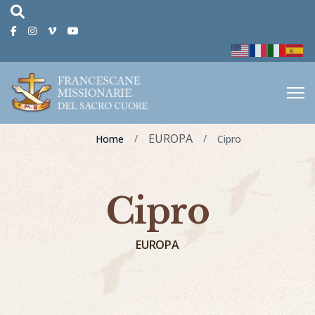
fas
fa-
Facebook
Instagram
Vimeo
Youtube
magnifying-
glass
EUROPA
Home
Cipro
Cipro
EUROPA