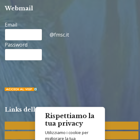
Webmail
Email
@fmsc.it
Password
Links della Congregazione
Rispettiamo la
tua privacy
Provincia "St. Francis"
Utilizziamo i cookie per
Provincia "M. Immacolata"
migliorare la tua